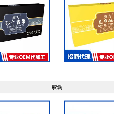
的投入，每年都将营收的很大一部分投入到研发中，以确保我们在
我们拥有专业的培训团队，为代理商和客户提供全方位的培训和支
场和提高销售业绩。
了营养食品、保健食品、美容护肤产品、日用护理产品和健康家居
心独运和科技智慧。我们坚信，只有真正以人为本，以消费者为中
河南众宁生物医药研发有限责任公司将继续坚守“弘扬医圣文化，
技术和市场机会，为广大消费者提供更多优质、安全、有效的健康
力下，我们一定能够实现成为百年企业的愿景，为人类的健康事业做
胶囊
河南众宁生物医药研发有限责任公司，拥有专业设备50多台(套) ，年
700吨，药食同源养生产品300吨。生产分为普通饮片、直接口服饮片
制等专属车间。原料选用道地药材，严格依照《 中国药典》《河