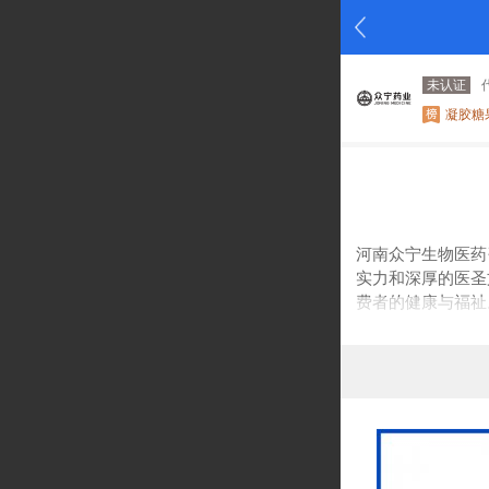
未认证
凝胶糖
河南众宁生物医药
实力和深厚的医圣
费者的健康与福祉
在生产设备上，我
团队由一群热衷
诣。他们不断探索
公司始终坚持“质
中药制剂产品，成