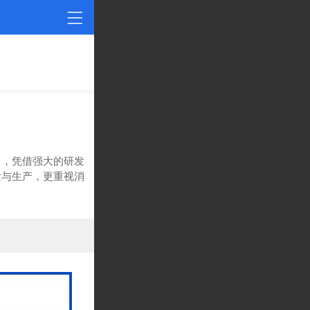
念，凭借强大的研发
发与生产，更重视消
安全性。我们的研发
领域有着深厚的造
级，将陆续推出系列
献一份力量。