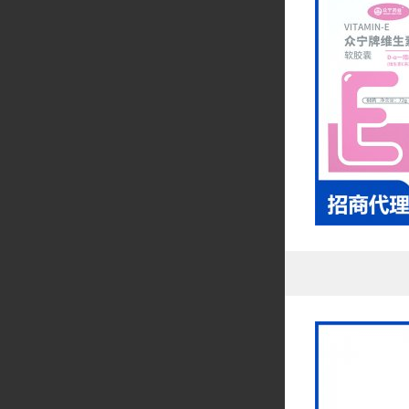
范》和食品相关标
品质量的可追溯。
品质保障,在"药材
定、可控" ，公
高品质药材！