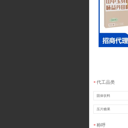
代工品类
*
固体饮料
压片糖果
称呼
*