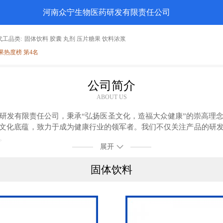
河南众宁生物医药研发有限责任公司
代工品类:
固体饮料 胶囊 丸剂 压片糖果 饮料浓浆
果热度榜 第4名
公司简介
ABOUT US
研发有限责任公司，秉承“弘扬医圣文化，造福大众健康”的崇高理
文化底蕴，致力于成为健康行业的领军者。我们不仅关注产品的研
。
展开
们投入巨资引进国际先进的生产技术和设备，确保产品的高品质和
固体饮料
于健康事业的专家和学者组成，他们在营养学、生物学、制药工程等
新的技术和配方，以满足不断变化的市场需求。
量第一，客户至上”的经营理念，通过古方与中医药技术结合迭代升
为一家产品丰富、质量稳定、服务完善的企业，为中医药文化复兴贡