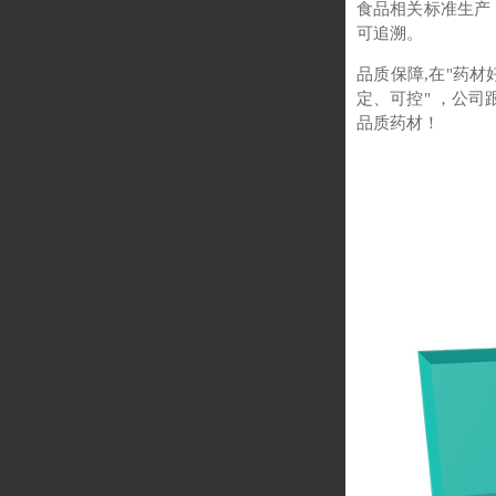
食品相关标准生产
可追溯。
品质保障,在"药材
定、可控" ，公
品质药材！