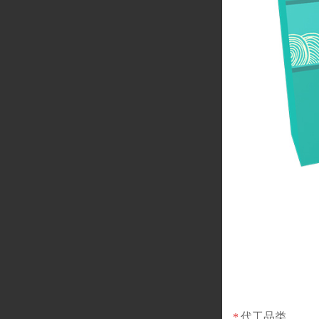
代工品类
*