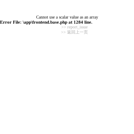
Cannot use a scalar value as an array
Error File:
\app\frontend.base.php
at
1284
line.
>> report_issue
>> 返回上一页